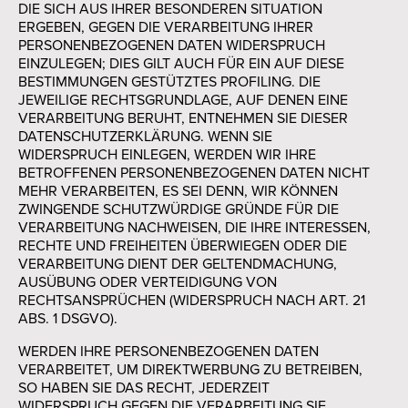
DIE SICH AUS IHRER BESONDEREN SITUATION
ERGEBEN, GEGEN DIE VERARBEITUNG IHRER
PERSONENBEZOGENEN DATEN WIDERSPRUCH
EINZULEGEN; DIES GILT AUCH FÜR EIN AUF DIESE
BESTIMMUNGEN GESTÜTZTES PROFILING. DIE
JEWEILIGE RECHTSGRUNDLAGE, AUF DENEN EINE
VERARBEITUNG BERUHT, ENTNEHMEN SIE DIESER
DATENSCHUTZERKLÄRUNG. WENN SIE
WIDERSPRUCH EINLEGEN, WERDEN WIR IHRE
BETROFFENEN PERSONENBEZOGENEN DATEN NICHT
MEHR VERARBEITEN, ES SEI DENN, WIR KÖNNEN
ZWINGENDE SCHUTZWÜRDIGE GRÜNDE FÜR DIE
VERARBEITUNG NACHWEISEN, DIE IHRE INTERESSEN,
RECHTE UND FREIHEITEN ÜBERWIEGEN ODER DIE
VERARBEITUNG DIENT DER GELTENDMACHUNG,
AUSÜBUNG ODER VERTEIDIGUNG VON
RECHTSANSPRÜCHEN (WIDERSPRUCH NACH ART. 21
ABS. 1 DSGVO).
WERDEN IHRE PERSONENBEZOGENEN DATEN
VERARBEITET, UM DIREKTWERBUNG ZU BETREIBEN,
SO HABEN SIE DAS RECHT, JEDERZEIT
WIDERSPRUCH GEGEN DIE VERARBEITUNG SIE